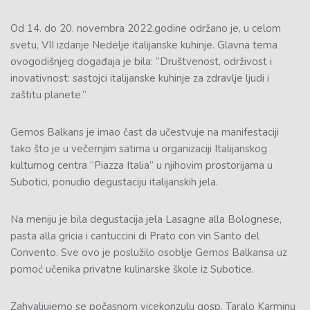
Od 14. do 20. novembra 2022.godine održano je, u celom
svetu, VII izdanje Nedelje italijanske kuhinje. Glavna tema
ovogodišnjeg događaja je bila: “Društvenost, održivost i
inovativnost: sastojci italijanske kuhinje za zdravlje ljudi i
zaštitu planete.”
Gemos Balkans je imao čast da učestvuje na manifestaciji
tako što je u večernjim satima u organizaciji Italijanskog
kulturnog centra “Piazza Italia” u njihovim prostorijama u
Subotici, ponudio degustaciju italijanskih jela.
Na meniju je bila degustacija jela Lasagne alla Bolognese,
pasta alla gricia i cantuccini di Prato con vin Santo del
Convento. Sve ovo je poslužilo osoblje Gemos Balkansa uz
pomoć učenika privatne kulinarske škole iz Subotice.
Zahvaljujemo se počasnom vicekonzulu gosp. Taralo Karminu