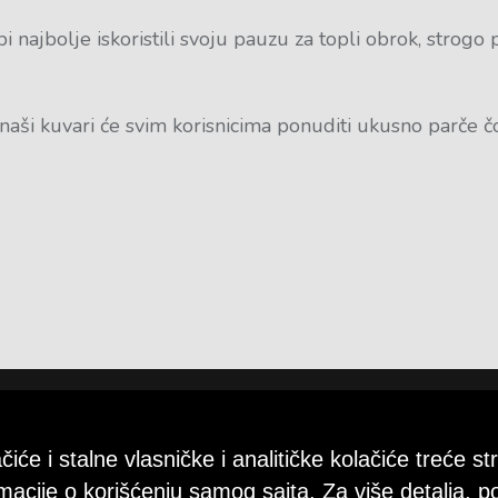
najbolje iskoristili svoju pauzu za topli obrok, strogo 
naši kuvari će svim korisnicima ponuditi ukusno parče č
lačiće i stalne vlasničke i analitičke kolačiće treće 
rmacije o korišćenju samog sajta. Za više detalja, p