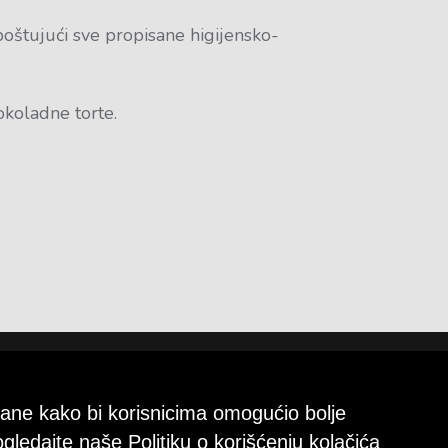
poštujući sve propisane higijensko-
okoladne torte.
strane kako bi korisnicima omogućio bolje
ogledajte naše Politiku o
korišćenju kolačića