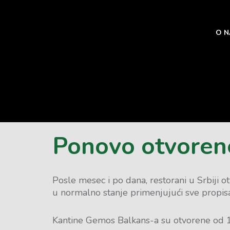
O 
Home
Ponovo otvorene kantine
Ponovo otvoren
Posle mesec i po dana, restorani u Srbiji o
u normalno stanje primenjujući sve propisa
Kantine Gemos Balkans-a su otvorene od 1