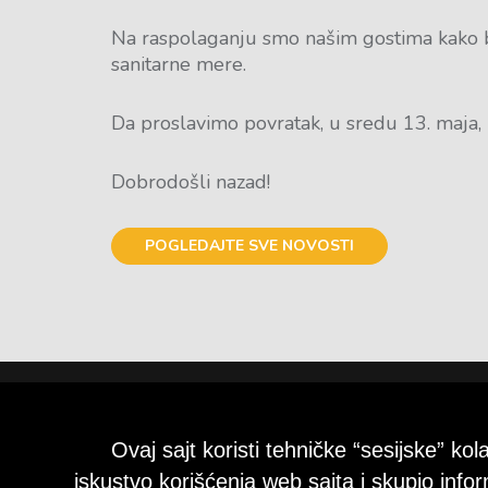
Na raspolaganju smo našim gostima kako bi 
sanitarne mere.
Da proslavimo povratak, u sredu 13. maja, 
Dobrodošli nazad!
POGLEDAJTE SVE NOVOSTI
Ovaj sajt koristi tehničke “sesijske” ko
iskustvo korišćenja web sajta i skupio info