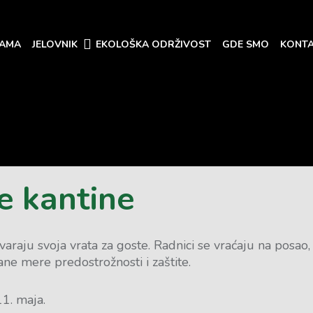
NAMA
JELOVNIK
EKOLOŠKA ODRŽIVOST
GDE SMO
KONTA
e kantine
tvaraju svoja vrata za goste. Radnici se vraćaju na posa
ne mere predostrožnosti i zaštite.
1. maja.